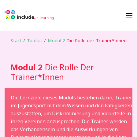
Start
/
Toolkit
/
Modul 2
Die Rolle der Trainer*innen
Modul 2
Die Rolle Der
Trainer*innen
Die Lernziele dieses Moduls bestehen darin, Trainer
im Jugendsport mit dem Wissen und den Fähigkeiten
auszustatten, um Diskriminierung und Vorurteile in
ihren Vereinen anzusprechen. Die Trainer werden
das Vorhandensein und die Auswirkungen von