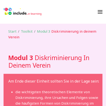
Start
/
Toolkit
/
Modul 3
Diskriminierung in deinem
Verein
Modul 3
Diskriminierung In
Deinem Verein
Am Ende dieser Einheit sollten Sie in der Lage sein:
die wichtigsten theoretischen Elemente von
Diskriminierung, ihre Ursachen und Folgen sowie
die häufigsten Formen von Diskriminierung im